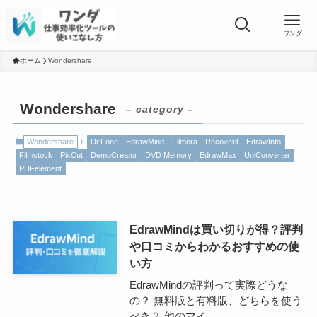
ワンダ
ホーム
Wondershare
Wondershare
– category –
Wondershare
Dr.Fone
EdrawMind
Filmora
Recoverit
EdrawInfo
Filmstock
PixCut
DemoCreator
DVD Memory
EdrawMax
UniConverter
PDFelement
EdrawMindは買い切りが得？評判
や口コミからわかるおすすめの使
い方
EdrawMindの評判って実際どうな
の？ 無料版と有料版、どちらを使う
べき？ 他のマイ...