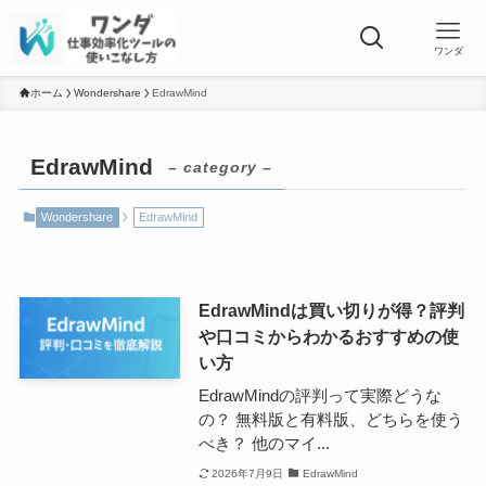
ワンダ
ホーム
Wondershare
EdrawMind
EdrawMind
– category –
Wondershare
EdrawMind
EdrawMindは買い切りが得？評判
や口コミからわかるおすすめの使
い方
EdrawMindの評判って実際どうな
の？ 無料版と有料版、どちらを使う
べき？ 他のマイ...
2026年7月9日
EdrawMind