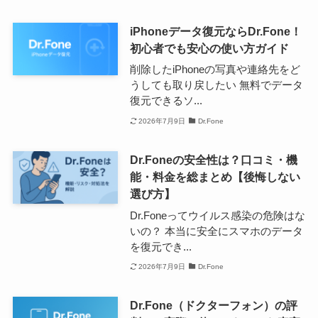
iPhoneデータ復元ならDr.Fone！
初心者でも安心の使い方ガイド
削除したiPhoneの写真や連絡先をど
うしても取り戻したい 無料でデータ
復元できるソ...
2026年7月9日
Dr.Fone
Dr.Foneの安全性は？口コミ・機
能・料金を総まとめ【後悔しない
選び方】
Dr.Foneってウイルス感染の危険はな
いの？ 本当に安全にスマホのデータ
を復元でき...
2026年7月9日
Dr.Fone
Dr.Fone（ドクターフォン）の評