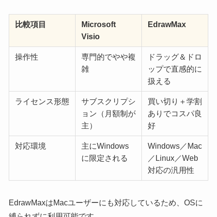
比較項目
Microsoft
EdrawMax
Visio
操作性
専門的でやや複
ドラッグ＆ドロ
雑
ップで直感的に
扱える
ライセンス形態
サブスクリプシ
買い切り＋学割
ョン（月額制が
ありでコスパ良
主）
好
対応環境
主にWindows
Windows／Mac
に限定される
／Linux／Web
対応の汎用性
EdrawMaxはMacユーザーにも対応しているため、OSに
縛られずに利用可能です。