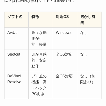
以下は代表的な無料ソフトの比較表です。
ソフト名
特徴
対応OS
透かし有
無
AviUtl
高度な編
Windows
なし
集が可
能、軽量
Shotcut
UIが直感
全OS対応
なし
的、安定
動作
DaVinci
プロ並の
全OS対応
なし（制
Resolve
機能、高
限あり）
スペック
PC向き