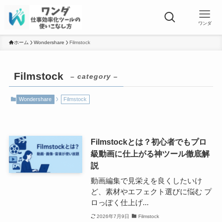
ワンダ
ホーム
Wondershare
Filmstock
Filmstock
– category –
Wondershare
Filmstock
Filmstockとは？初心者でもプロ
級動画に仕上がる神ツール徹底解
説
動画編集で見栄えを良くしたいけ
ど、素材やエフェクト選びに悩む プ
ロっぽく仕上げ...
2026年7月9日
Filmstock