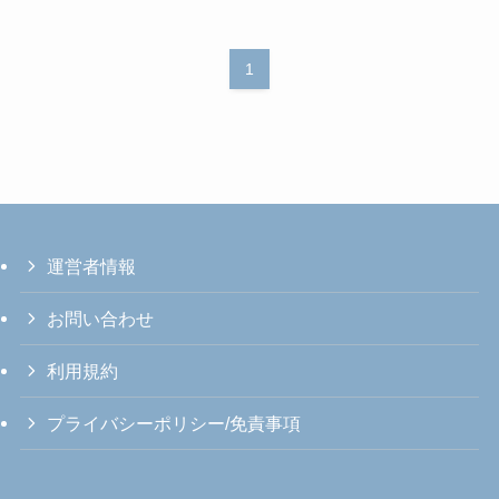
1
運営者情報
お問い合わせ
利用規約
プライバシーポリシー/免責事項