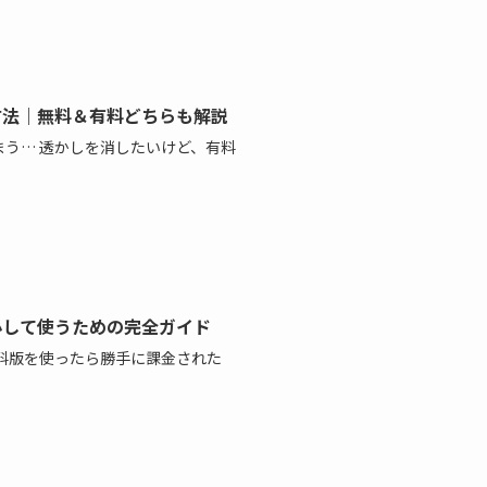
す方法｜無料＆有料どちらも解説
しまう… 透かしを消したいけど、有料
は？安心して使うための完全ガイド
 無料版を使ったら勝手に課金された