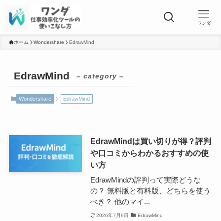
ワンダ
ホーム
Wondershare
EdrawMind
EdrawMind
– category –
Wondershare
EdrawMind
EdrawMindは買い切りが得？評判
や口コミからわかるおすすめの使
い方
EdrawMindの評判って実際どうな
の？ 無料版と有料版、どちらを使う
べき？ 他のマイ...
2026年7月9日
EdrawMind